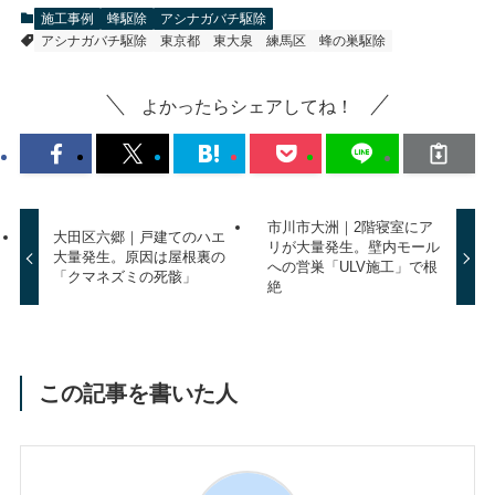
施工事例
蜂駆除
アシナガバチ駆除
アシナガバチ駆除
東京都
東大泉
練馬区
蜂の巣駆除
よかったらシェアしてね！
市川市大洲｜2階寝室にア
大田区六郷｜戸建てのハエ
リが大量発生。壁内モール
大量発生。原因は屋根裏の
への営巣「ULV施工」で根
「クマネズミの死骸」
絶
この記事を書いた人