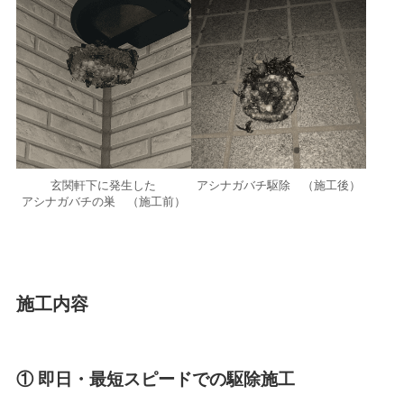
玄関軒下に発生した
アシナガバチ駆除 （施工後）
アシナガバチの巣 （施工前）
施工内容
① 即日・最短スピードでの駆除施工