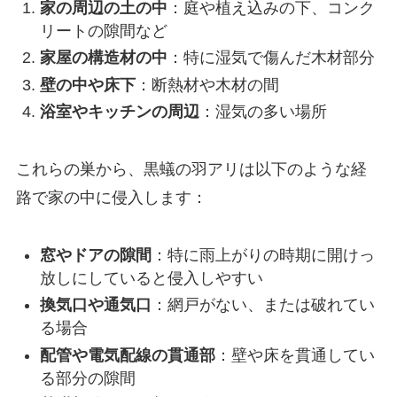
家の周辺の土の中
：庭や植え込みの下、コンク
リートの隙間など
家屋の構造材の中
：特に湿気で傷んだ木材部分
壁の中や床下
：断熱材や木材の間
浴室やキッチンの周辺
：湿気の多い場所
これらの巣から、黒蟻の羽アリは以下のような経
路で家の中に侵入します：
窓やドアの隙間
：特に雨上がりの時期に開けっ
放しにしていると侵入しやすい
換気口や通気口
：網戸がない、または破れてい
る場合
配管や電気配線の貫通部
：壁や床を貫通してい
る部分の隙間