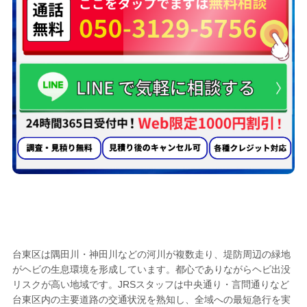
台東区のヘビ駆除業者として選ばれる
5つ
の理由
台東区は隅田川・神田川などの河川が複数走り、堤防周辺の緑地
がヘビの生息環境を形成しています。都心でありながらヘビ出没
リスクが高い地域です。JRSスタッフは中央通り・言問通りなど
台東区内の主要道路の交通状況を熟知し、全域への最短急行を実