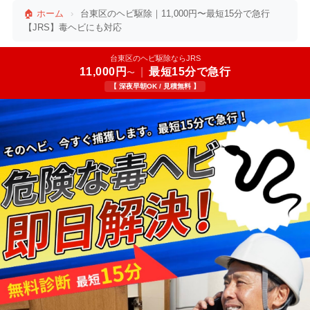
🏠 ホーム
›
台東区のヘビ駆除｜11,000円〜最短15分で急行
【JRS】毒ヘビにも対応
台東区のヘビ駆除ならJRS
11,000円
|
最短15分で急行
〜
【 深夜早朝OK / 見積無料 】