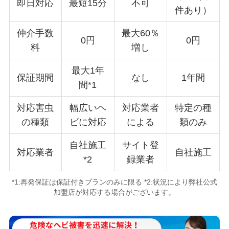
即日対応
最短15分
不可
件あり）
仲介手数
最大60％
0円
0円
料
増し
最大1年
保証期間
なし
1年間
間*1
対応害虫
幅広いヘ
対応業者
特定の種
の種類
ビに対応
による
類のみ
自社施工
サイト登
対応業者
自社施工
*2
録業者
*1:再発保証は保証付きプランのみに限る *2:状況により弊社公式
加盟店が対応する場合がございます。