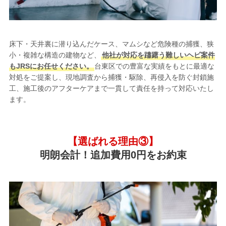
床下・天井裏に潜り込んだケース、マムシなど危険種の捕獲、狭
小・複雑な構造の建物など、
他社が対応を躊躇う難しいヘビ案件
もJRSにお任せください。
台東区での豊富な実績をもとに最適な
対処をご提案し、現地調査から捕獲・駆除、再侵入を防ぐ封鎖施
工、施工後のアフターケアまで一貫して責任を持って対応いたし
ます。
【選ばれる理由③】
明朗会計！追加費用0円をお約束