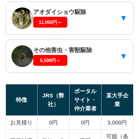
アオダイショウ駆除
▼
11,000円～
その他害虫・害獣駆除
▼
5,500円～
ポータル
JRS（弊
某大手企
特徴
サイト・
社）
業
仲介業者
お見積り
0円
0円
3,000円
可能（条