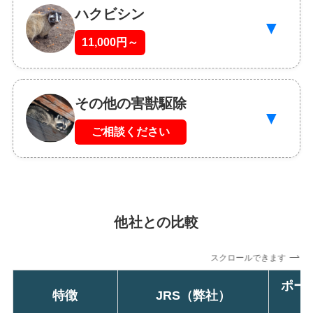
ハクビシン
▼
11,000円～
その他の害獣駆除
▼
ご相談ください
他社との比較
スクロールできます
ポー
特徴
JRS（弊社）