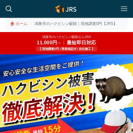
🏠 ホーム
›
鴻巣市のハクビシン駆除｜現地調査0円【JRS】
鴻巣市のハクビシン駆除ならJRS
11,000円
|
最短即日対応
〜
【 現地調査0円 / 再発保証付 / 自社施工 】