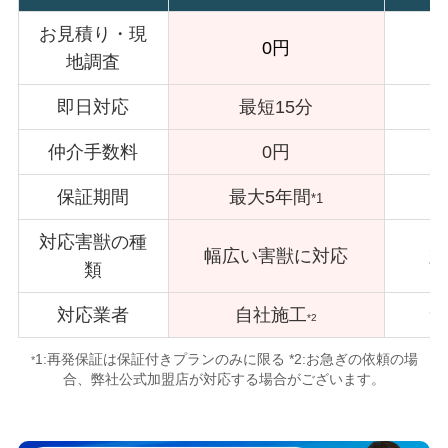
お見積り・現
0円
地調査
即日対応
最短15分
仲介手数料
0円
保証期間
最大5年間
*1
対応害獣の種
幅広い害獣に対応
対
類
対応業者
自社施工
サ
*2
1:再発保証は保証付きプランのみに限る *2:お急ぎの依頼の場
*
合、弊社公式加盟店が対応する場合がございます。