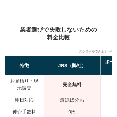
業者選びで失敗しないための
料金比較
スクロールできます
ポー
特徴
JRS（弊社）
お見積り・現
完全無料
地調査
即日対応
最短15分
※2
仲介手数料
0円