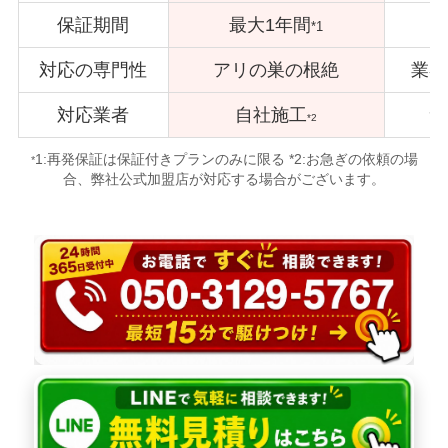
保証期間
最大1年間
*1
対応の専門性
アリの巣の根絶
業者
対応業者
自社施工
サ
*2
1:再発保証は保証付きプランのみに限る *2:お急ぎの依頼の場
*
合、弊社公式加盟店が対応する場合がございます。