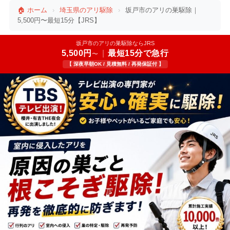
🏠 ホーム
›
埼玉県のアリ駆除
›
坂戸市のアリの巣駆除｜
5,500円〜最短15分【JRS】
坂戸市のアリの巣駆除ならJRS
5,500円
|
最短15分で急行
〜
【 深夜早朝OK / 見積無料 / 再発保証付 】