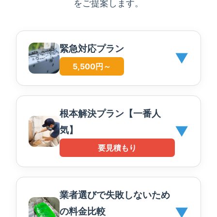
をご提案します。
緊急対応プラン
▼
5,500円～
根本解決プラン【一番人
▼
気】
要見積もり
業者選びで失敗しないため
▼
の料金比較