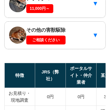
▼
11,000円～
その他の害獣駆除
▼
ご相談ください
ポータルサ
JRS（弊
特徴
イト・仲介
某大
社）
業者
お見積り・
0円
0円
3,
現地調査