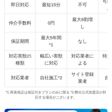
可能
即日対応
最短15分
不可
あ
最大6割増
仲介手数料
0円
し
最大5年間
保証期間
なし
3
*1
対応害獣の
幅広い害獣
対応業者に
特定
種類
に対応
よる
サイト登録
対応業者
自社施工*2
自
業者
*1:再発保証は保証付きプランのみに限る *2:弊社公式加盟店が対
応する場合がございます。