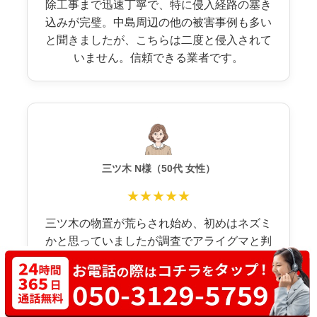
除工事まで迅速丁寧で、特に侵入経路の塞き
込みが完璧。中島周辺の他の被害事例も多い
と聞きましたが、こちらは二度と侵入されて
いません。信頼できる業者です。
三ツ木 N様（50代 女性）
★★★★★
三ツ木の物置が荒らされ始め、初めはネズミ
かと思っていましたが調査でアライグマと判
明。三ツ木は田畑も近いため再侵入が心配で
したが、5年保証で安心できました。消毒も徹
底的で、異臭もなくなり、今は物置も安心し
て使えます。