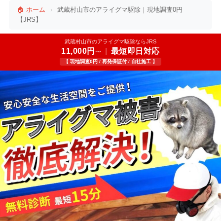
🏠 ホーム
›
武蔵村山市のアライグマ駆除｜現地調査0円
【JRS】
武蔵村山市のアライグマ駆除ならJRS
11,000円
|
最短即日対応
〜
【 現地調査0円 / 再発保証付 / 自社施工 】