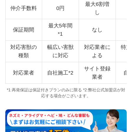
最大6割増
仲介手数料
0円
し
最大5年間
保証期間
なし
3
*1
対応害獣の
幅広い害獣
対応業者に
特定
種類
に対応
よる
サイト登録
対応業者
自社施工*2
自
業者
*1:再発保証は保証付きプランのみに限る *2:弊社公式加盟店が対
応する場合がございます。