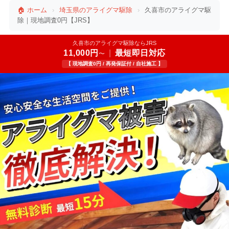
🏠 ホーム
›
埼玉県のアライグマ駆除
›
久喜市のアライグマ駆
除｜現地調査0円【JRS】
久喜市のアライグマ駆除ならJRS
11,000円
|
最短即日対応
〜
【 現地調査0円 / 再発保証付 / 自社施工 】