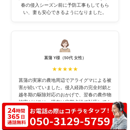
春の侵入シーズン前に予防工事もしてもら
い、妻も安心できるようになりました。
菖蒲 Y様（50代 女性）
★★★★★
菖蒲の実家の農地周辺でアライグマによる被
害が続いていました。侵入経路の完全封鎖と
越冬期の駆除対応のおかげで、翌春の農作物
被害がゼロに。現在は定期点検で対応しても
らい、秋口の警戒もしてくれるので心強いで
す。