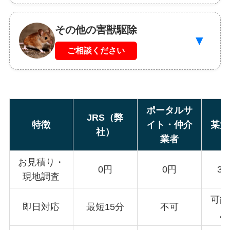
その他の害獣駆除
▼
ご相談ください
ポータルサ
JRS（弊
特徴
イト・仲介
某大
社）
業者
お見積り・
0円
0円
3,
現地調査
可能
即日対応
最短15分
不可
あ