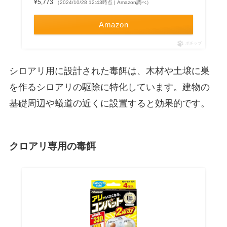
¥5,773
（2024/10/28 12:43時点 | Amazon調べ）
Amazon
ポチップ
シロアリ用に設計された毒餌は、木材や土壌に巣
を作るシロアリの駆除に特化しています。建物の
基礎周辺や蟻道の近くに設置すると効果的です。
クロアリ専用の毒餌