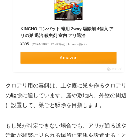
KINCHO コンバット 蟻用 2way 駆除剤 4個入 ア
リの巣 退治 殺虫剤 室内 アリ退治
¥895
（2024/10/28 12:42時点 | Amazon調べ）
Amazon
ポチップ
クロアリ用の毒餌は、土や庭に巣を作るクロアリ
の駆除に適しています。庭や敷地内、外壁の周辺
に設置して、巣ごと駆除を目指します。
もし巣が特定できない場合でも、アリが通る道や
活動が頻繁に見られる場所に毒餌を設置すること