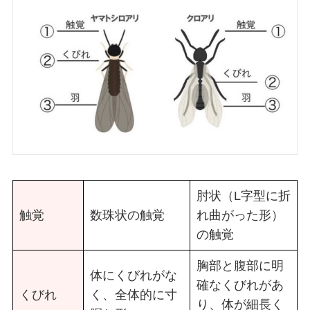
肘状（L字型に折
触覚
数珠状の触覚
れ曲がった形）
の触覚
胸部と腹部に明
体にくびれがな
確なくびれがあ
くびれ
く、全体的に寸
り、体が細長く