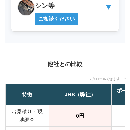
シン等
▼
ご相談ください
他社との比較
スクロールできます
ポー
特徴
JRS（弊社）
お見積り・現
0円
地調査