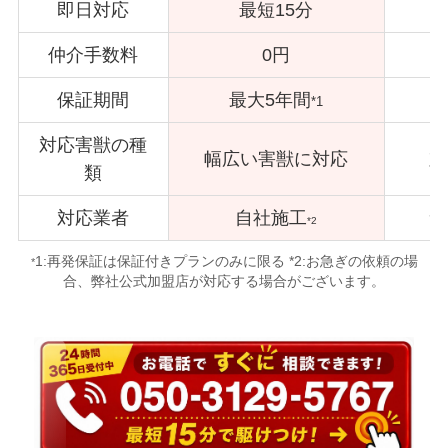
即日対応
最短15分
仲介手数料
0円
保証期間
最大5年間
*1
対応害獣の種
幅広い害獣に対応
対
類
対応業者
自社施工
サ
*2
1:再発保証は保証付きプランのみに限る *2:お急ぎの依頼の場
*
合、弊社公式加盟店が対応する場合がございます。