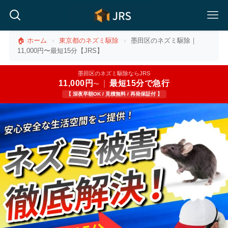
🏠 ホーム
›
東京都のネズミ駆除
›
墨田区のネズミ駆除｜
11,000円〜最短15分【JRS】
墨田区のネズミ駆除ならJRS
11,000円
|
最短15分で急行
〜
【 深夜早朝OK / 見積無料 / 再発保証付 】