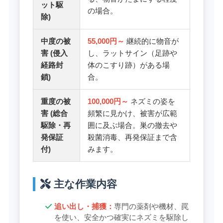
ット駆
の場合。
除)
中度の被
55,000円～
継続的に物音が
害 (侵入
し、ラットサイン（足跡や
経路封
体のこすり跡）がある場
鎖)
合。
重度の被
100,000円～
ネズミの姿を
害 (総合
頻繁に見かけ、被害が広範
駆除・再
囲に及ぶ場合。巣の撤去や
発保証
殺菌消毒、再発保証まで含
付)
みます。
主な作業内容
追い出し・捕獲：
専門の薬剤や機材、罠
を使い、安全かつ確実にネズミを駆除し