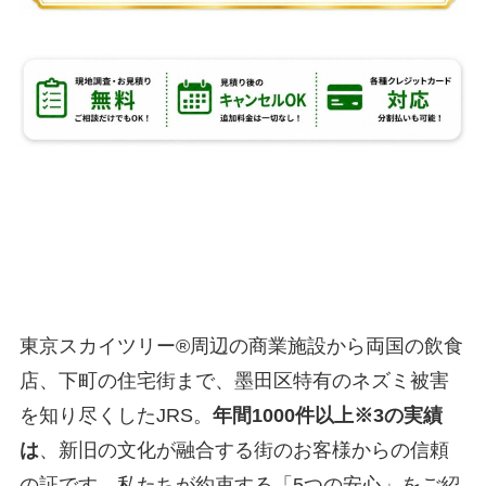
墨田区のネズミ駆除業者として
選ばれる
5つの理由
東京スカイツリー®周辺の商業施設から両国の飲食
店、下町の住宅街まで、墨田区特有のネズミ被害
を知り尽くしたJRS。
年間1000件以上※3の実績
は
、新旧の文化が融合する街のお客様からの信頼
の証です。私たちが約束する「5つの安心」をご紹