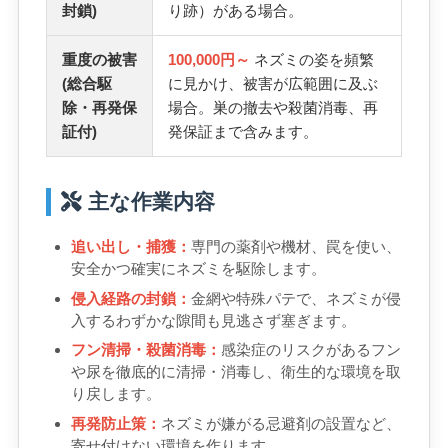
封鎖)
り跡）がある場合。
重度の被害
100,000円～
ネズミの姿を頻繁
(総合駆
に見かけ、被害が広範囲に及ぶ
除・再発保
場合。巣の撤去や殺菌消毒、再
証付)
発保証まで含みます。
主な作業内容
追い出し・捕獲：
専門の薬剤や機材、罠を使い、
安全かつ確実にネズミを駆除します。
侵入経路の封鎖：
金網や特殊パテで、ネズミが侵
入するわずかな隙間も見逃さず塞ぎます。
フン清掃・殺菌消毒：
感染症のリスクがあるフン
や尿を徹底的に清掃・消毒し、衛生的な環境を取
り戻します。
再発防止策：
ネズミが嫌がる忌避剤の設置など、
寄せ付けない環境を作ります。