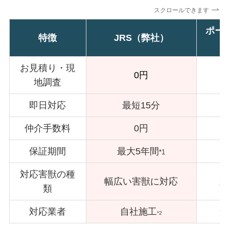
スクロールできます
ポー
特徴
JRS（弊社）
お見積り・現
0円
地調査
即日対応
最短15分
仲介手数料
0円
保証期間
最大5年間
*1
対応害獣の種
幅広い害獣に対応
対
類
対応業者
自社施工
サ
*2