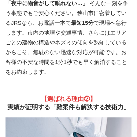
「夜中に物音がして眠れない…」
そんな一刻を争
う事態でもご安心ください。狭山市に密着してい
るJRSなら、お電話一本で
最短15分
で現場へ急行
します。市内の地理や交通事情、さらにはエリア
ごとの建物の構造やネズミの傾向を熟知している
からこそ、無駄のない迅速な対応が可能です。お
客様の不安な時間を1分1秒でも早く解消すること
をお約束します。
【選ばれる理由②
】
実績が証明する「難案件も解決する技術力」