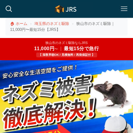
🏠 ホーム
›
埼玉県のネズミ駆除
›
狭山市のネズミ駆除｜
11,000円〜最短15分【JRS】
狭山市のネズミ駆除ならJRS
11,000円
|
最短15分で急行
〜
【 深夜早朝OK / 見積無料 / 再発保証付 】