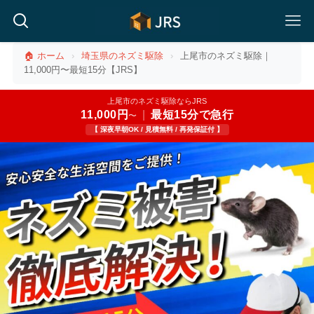
🏠 ホーム
›
埼玉県のネズミ駆除
›
上尾市のネズミ駆除｜
11,000円〜最短15分【JRS】
上尾市のネズミ駆除ならJRS
11,000円
|
最短15分で急行
〜
【 深夜早朝OK / 見積無料 / 再発保証付 】