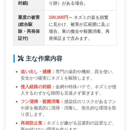
封鎖)
り跡）がある場合。
重度の被害
100,000円～
ネズミの姿を頻繁
(総合駆
に見かけ、被害が広範囲に及ぶ
除・再発保
場合。巣の撤去や殺菌消毒、再
証付)
発保証まで含みます。
主な作業内容
追い出し・捕獲：
専門の薬剤や機材、罠を使い、
安全かつ確実にネズミを駆除します。
侵入経路の封鎖：
金網や特殊パテで、ネズミが侵
入するわずかな隙間も見逃さず塞ぎます。
フン清掃・殺菌消毒：
感染症のリスクがあるフン
や尿を徹底的に清掃・消毒し、衛生的な環境を取
り戻します。
再発防止策：
ネズミが嫌がる忌避剤の設置など、
寄せ付けない環境を作ります。