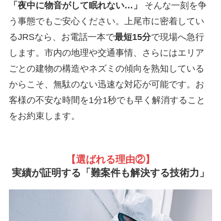
「夜中に物音がして眠れない…」
そんな一刻を争
う事態でもご安心ください。上尾市に密着してい
るJRSなら、お電話一本で
最短15分
で現場へ急行
します。市内の地理や交通事情、さらにはエリア
ごとの建物の構造やネズミの傾向を熟知している
からこそ、無駄のない迅速な対応が可能です。お
客様の不安な時間を1分1秒でも早く解消すること
をお約束します。
【選ばれる理由②
】
実績が証明する「難案件も解決する技術力」