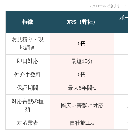
スクロールできます
ポー
特徴
JRS（弊社）
お見積り・現
0円
地調査
即日対応
最短15分
仲介手数料
0円
保証期間
最大5年間
*1
対応害獣の種
幅広い害獣に対応
対
類
対応業者
自社施工
サ
*2