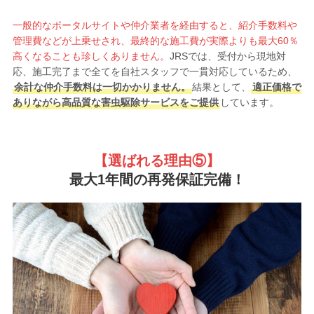
一般的なポータルサイトや仲介業者を経由すると、紹介手数料や
管理費などが上乗せされ、最終的な施工費が実際よりも最大60％
高くなることも珍しくありません。
JRSでは、受付から現地対
応、施工完了まで全てを自社スタッフで一貫対応しているため、
余計な仲介手数料は一切かかりません。
結果として、
適正価格で
ありながら高品質な害虫駆除サービスをご提供
しています。
【選ばれる理由
⑤】
最大1年間の再発保証完備！