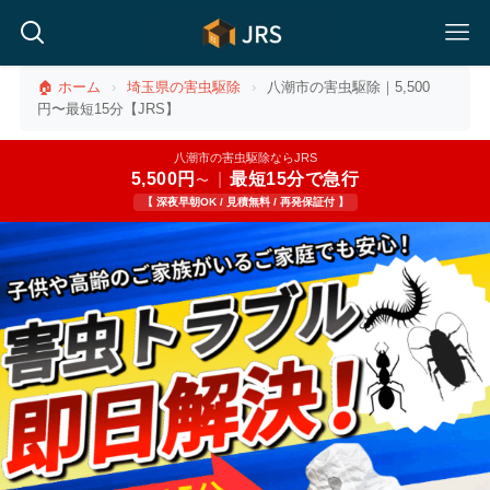
🏠 ホーム
›
埼玉県の害虫駆除
›
八潮市の害虫駆除｜5,500
円〜最短15分【JRS】
八潮市の害虫駆除ならJRS
5,500円
|
最短15分で急行
〜
【 深夜早朝OK / 見積無料 / 再発保証付 】