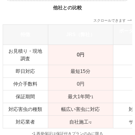
他社との比較
スクロールできます
ポータ
特徴
JRS（弊社）
お見積り・現地
0円
調査
即日対応
最短15分
仲介手数料
0円
保証期間
最大1年間
*1
対応害虫の種類
幅広い害虫に対応
対
対応業者
自社施工
サ
*2
1:再発保証は保証付きプランのみに限る
*