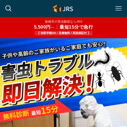
船橋市の害虫駆除ならJRS
5,500円
|
最短15分で急行
〜
【 深夜早朝OK / 見積無料 / 再発保証付 】