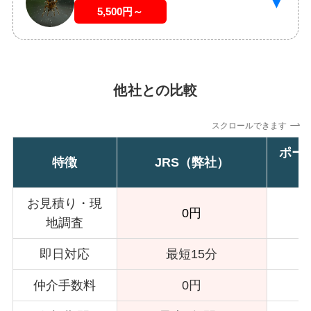
▼
5,500円～
他社との比較
スクロールできます
ポー
特徴
JRS（弊社）
お見積り・現
0円
地調査
即日対応
最短15分
仲介手数料
0円