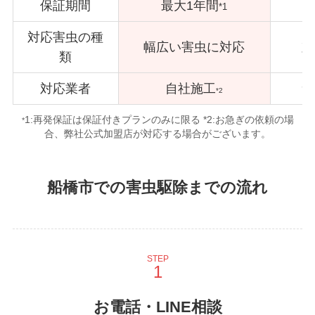
保証期間
最大1年間
*1
対応害虫の種
幅広い害虫に対応
対
類
対応業者
自社施工
サ
*2
1:再発保証は保証付きプランのみに限る *2:お急ぎの依頼の場
*
合、弊社公式加盟店が対応する場合がございます。
船橋市での害虫駆除までの流れ
STEP
お電話・LINE相談