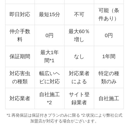
可能（条
即日対応
最短15分
不可
件あり）
仲介手数
最大60％
0円
0円
料
増し
最大1年
保証期間
なし
1年間
間*1
対応害虫
幅広いヘ
対応業者
特定の種
の種類
ビに対応
による
類のみ
自社施工
サイト登
対応業者
自社施工
*2
録業者
*1:再発保証は保証付きプランのみに限る *2:状況により弊社公式
加盟店が対応する場合がございます。