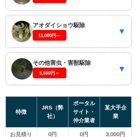
アオダイショウ駆除
▼
11,000円～
その他害虫・害獣駆除
▼
5,500円～
ポータル
JRS（弊
某大手企
特徴
サイト・
社）
業
仲介業者
お見積り
0円
0円
3,000円