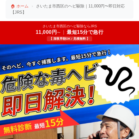
🏠 ホーム
›
さいたま市西区のヘビ駆除｜11,000円〜即日対応
【JRS】
さいたま市西区のヘビ駆除ならJRS
11,000円
|
最短15分で急行
〜
【 深夜早朝OK / 見積無料 】