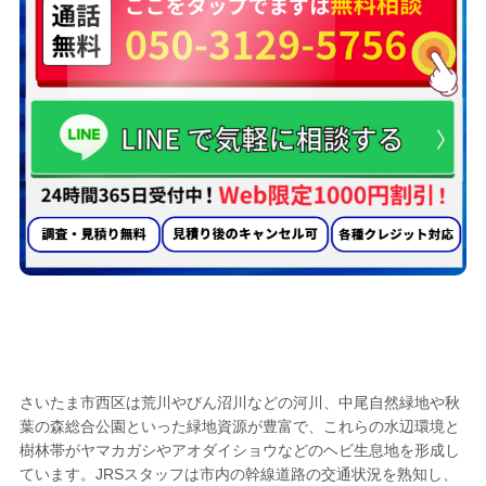
さいたま市西区のヘビ駆除業者として選ば
れる
5つの理由
さいたま市西区は荒川やびん沼川などの河川、中尾自然緑地や秋
葉の森総合公園といった緑地資源が豊富で、これらの水辺環境と
樹林帯がヤマカガシやアオダイショウなどのヘビ生息地を形成し
ています。JRSスタッフは市内の幹線道路の交通状況を熟知し、