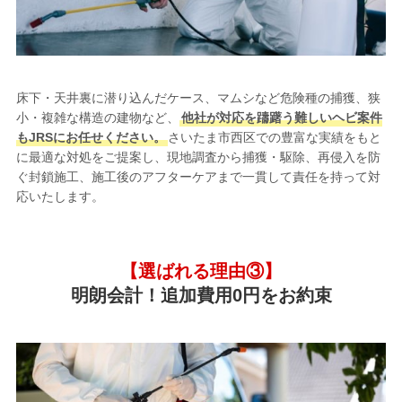
床下・天井裏に潜り込んだケース、マムシなど危険種の捕獲、狭
小・複雑な構造の建物など、
他社が対応を躊躇う難しいヘビ案件
もJRSにお任せください。
さいたま市西区での豊富な実績をもと
に最適な対処をご提案し、現地調査から捕獲・駆除、再侵入を防
ぐ封鎖施工、施工後のアフターケアまで一貫して責任を持って対
応いたします。
【選ばれる理由③】
明朗会計！追加費用0円をお約束