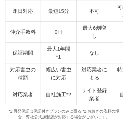
可能
即日対応
最短15分
不可
あ
最大6割増
仲介手数料
0円
し
最大1年間
保証期間
なし
3
*1
対応害虫の
幅広い害虫
対応業者に
特定
種類
に対応
よる
サイト登録
対応業者
自社施工*2
自
業者
*1:再発保証は保証付きプランのみに限る *2:お急ぎの依頼の場
合、弊社公式加盟店が対応する場合がございます。