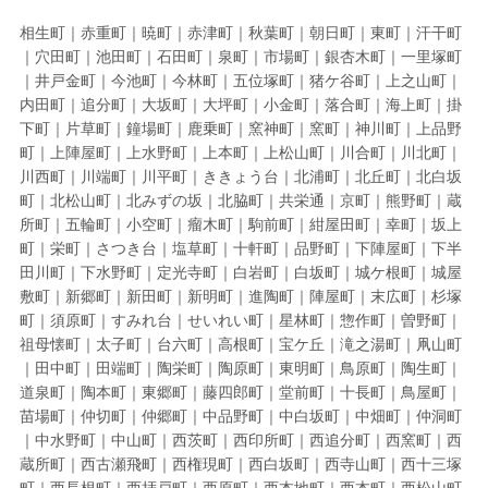
相生町｜赤重町｜暁町｜赤津町｜秋葉町｜朝日町｜東町｜汗干町
｜穴田町｜池田町｜石田町｜泉町｜市場町｜銀杏木町｜一里塚町
｜井戸金町｜今池町｜今林町｜五位塚町｜猪ケ谷町｜上之山町｜
内田町｜追分町｜大坂町｜大坪町｜小金町｜落合町｜海上町｜掛
下町｜片草町｜鐘場町｜鹿乗町｜窯神町｜窯町｜神川町｜上品野
町｜上陣屋町｜上水野町｜上本町｜上松山町｜川合町｜川北町｜
川西町｜川端町｜川平町｜ききょう台｜北浦町｜北丘町｜北白坂
町｜北松山町｜北みずの坂｜北脇町｜共栄通｜京町｜熊野町｜蔵
所町｜五輪町｜小空町｜瘤木町｜駒前町｜紺屋田町｜幸町｜坂上
町｜栄町｜さつき台｜塩草町｜十軒町｜品野町｜下陣屋町｜下半
田川町｜下水野町｜定光寺町｜白岩町｜白坂町｜城ケ根町｜城屋
敷町｜新郷町｜新田町｜新明町｜進陶町｜陣屋町｜末広町｜杉塚
町｜須原町｜すみれ台｜せいれい町｜星林町｜惣作町｜曽野町｜
祖母懐町｜太子町｜台六町｜高根町｜宝ケ丘｜滝之湯町｜凧山町
｜田中町｜田端町｜陶栄町｜陶原町｜東明町｜鳥原町｜陶生町｜
道泉町｜陶本町｜東郷町｜藤四郎町｜堂前町｜十長町｜鳥屋町｜
苗場町｜仲切町｜仲郷町｜中品野町｜中白坂町｜中畑町｜仲洞町
｜中水野町｜中山町｜西茨町｜西印所町｜西追分町｜西窯町｜西
蔵所町｜西古瀬飛町｜西権現町｜西白坂町｜西寺山町｜西十三塚
町｜西長根町｜西拝戸町｜西原町｜西本地町｜西本町｜西松山町