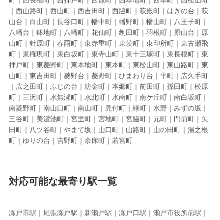
｜西山路町｜西山町｜西吉田町｜西脇町｜萩殿町｜はぎの台｜萩
山台｜白山町｜長谷口町｜幡中町｜幡野町｜幡山町｜八王子町｜
八幡台｜鉢地町｜八幡町｜花仙町｜刎田町｜羽根町｜原山台｜原
山町｜針原町｜春雨町｜東赤重町｜東茨町｜東印所町｜東古瀬飛
町｜東権現町｜東白坂町｜東寺山町｜東十三塚町｜東長根町｜東
拝戸町｜東菱野町｜東本地町｜東本町｜東松山町｜東山路町｜東
山町｜東吉田町｜菱野台｜菱野町｜ひまわり台｜平町｜広久手町
｜広之田町｜ふじの台｜坊金町｜本郷町｜前田町｜孫田町｜松原
町｜三沢町｜水無瀬町｜水北町｜水南町｜南ケ丘町｜南白坂町｜
南菱野町｜南山口町｜南山町｜見付町｜緑町｜水野｜みずの坂｜
三谷町｜美濃池町｜宮里町｜宮地町｜宮脇町｜元町｜門前町｜矢
田町｜八ツ谷町｜やまて坂｜山口町｜山路町｜山の田町｜湯之根
町｜ゆりの台｜吉野町｜余床町｜若宮町
対応可能な最寄り駅一覧
瀬戸市駅｜尾張瀬戸駅｜新瀬戸駅｜瀬戸口駅｜瀬戸市役所前駅｜