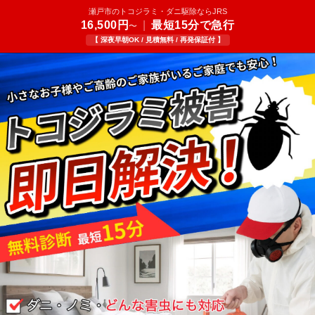
瀬戸市のトコジラミ・ダニ駆除ならJRS
16,500円
|
最短15分で急行
〜
【 深夜早朝OK / 見積無料 / 再発保証付 】