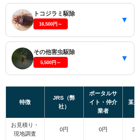
トコジラミ駆除
▼
16,500円～
その他害虫駆除
▼
5,500円～
ポータルサ
JRS（弊
特徴
イト・仲介
某大
社）
業者
お見積り・
0円
0円
3,
現地調査