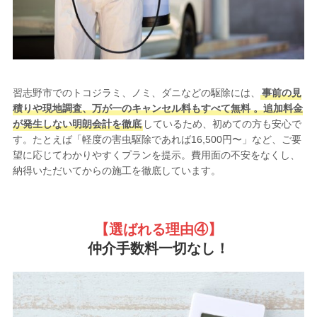
習志野市でのトコジラミ、ノミ、ダニなどの駆除には、
事前の見
積りや現地調査、万が一のキャンセル料もすべて無料 。追加料金
が発生しない明朗会計を徹底
しているため、初めての方も安心で
す。たとえば「軽度の害虫駆除であれば16,500円〜」など、ご要
望に応じてわかりやすくプランを提示。費用面の不安をなくし、
納得いただいてからの施工を徹底しています。
【選ばれる理由
④】
仲介手数料一切なし！