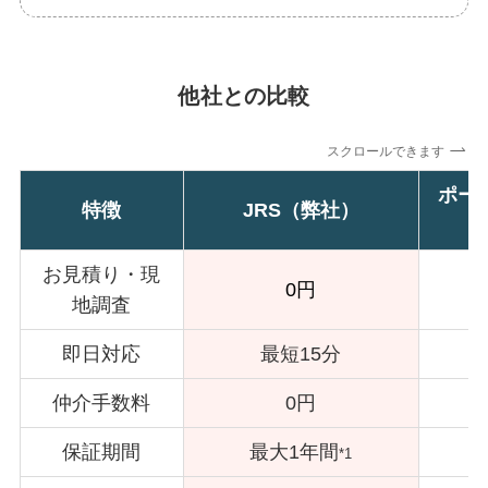
他社との比較
スクロールできます
ポー
特徴
JRS（弊社）
お見積り・現
0円
地調査
即日対応
最短15分
仲介手数料
0円
保証期間
最大1年間
*1