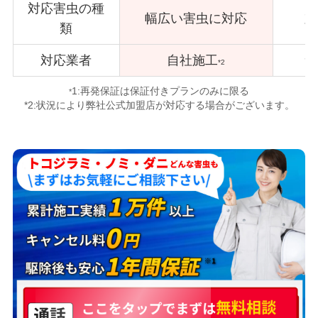
対応害虫の種
幅広い害虫に対応
対
類
対応業者
自社施工
サ
*2
1:再発保証は保証付きプランのみに限る
*
*2:状況により弊社公式加盟店が対応する場合がございます。