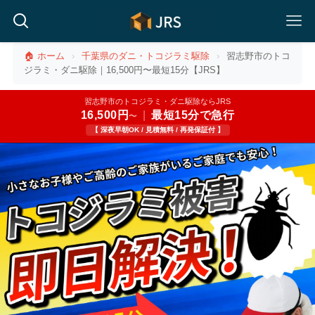
🏠 ホーム
›
千葉県のダニ・トコジラミ駆除
›
習志野市のトコ
ジラミ・ダニ駆除｜16,500円〜最短15分【JRS】
習志野市のトコジラミ・ダニ駆除ならJRS
16,500円
|
最短15分で急行
〜
【 深夜早朝OK / 見積無料 / 再発保証付 】