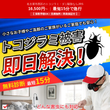
名古屋市西区のトコジラミ・ダニ駆除ならJRS
16,500円
|
最短15分で急行
〜
【 深夜早朝OK / 見積無料 / 再発保証付 】