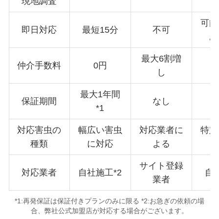
現地調査
可能
即日対応
最短15分
不可
あ
最大6割増
仲介手数料
0円
し
最大1年間
保証期間
なし
3
*1
対応害虫の
幅広い害虫
対応業者に
特定
種類
に対応
よる
サイト登録
対応業者
自社施工*2
自
業者
*1:再発保証は保証付きプランのみに限る *2:お急ぎの依頼の場
合、弊社公式加盟店が対応する場合がございます。