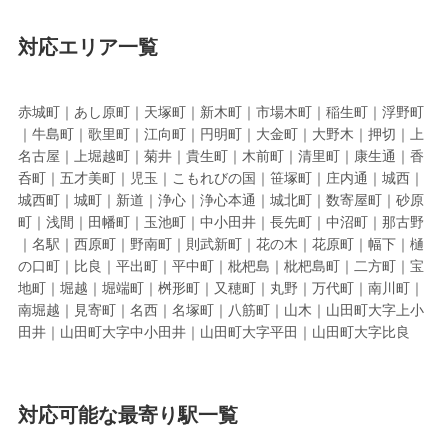
対応エリア一覧
赤城町｜あし原町｜天塚町｜新木町｜市場木町｜稲生町｜浮野町
｜牛島町｜歌里町｜江向町｜円明町｜大金町｜大野木｜押切｜上
名古屋｜上堀越町｜菊井｜貴生町｜木前町｜清里町｜康生通｜香
呑町｜五才美町｜児玉｜こもれびの国｜笹塚町｜庄内通｜城西｜
城西町｜城町｜新道｜浄心｜浄心本通｜城北町｜数寄屋町｜砂原
町｜浅間｜田幡町｜玉池町｜中小田井｜長先町｜中沼町｜那古野
｜名駅｜西原町｜野南町｜則武新町｜花の木｜花原町｜幅下｜樋
の口町｜比良｜平出町｜平中町｜枇杷島｜枇杷島町｜二方町｜宝
地町｜堀越｜堀端町｜桝形町｜又穂町｜丸野｜万代町｜南川町｜
南堀越｜見寄町｜名西｜名塚町｜八筋町｜山木｜山田町大字上小
田井｜山田町大字中小田井｜山田町大字平田｜山田町大字比良
対応可能な最寄り駅一覧