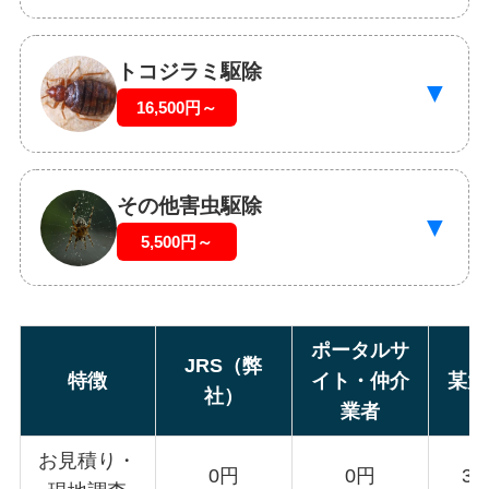
トコジラミ駆除
▼
16,500円～
その他害虫駆除
▼
5,500円～
ポータルサ
JRS（弊
特徴
イト・仲介
某大
社）
業者
お見積り・
0円
0円
3,