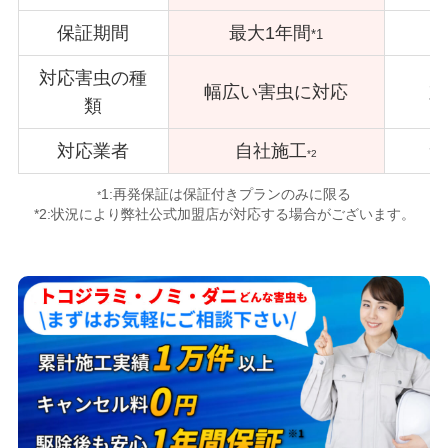
保証期間
最大1年間
*1
対応害虫の種
幅広い害虫に対応
対
類
対応業者
自社施工
サ
*2
1:再発保証は保証付きプランのみに限る
*
*2:状況により弊社公式加盟店が対応する場合がございます。