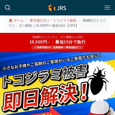
🏠 ホーム
›
東京都のダニ・トコジラミ駆除
›
瑞穂町のトコジ
ラミ・ダニ駆除｜16,500円〜最短15分【JRS】
瑞穂町のトコジラミ・ダニ駆除ならJRS
16,500円
|
最短15分で急行
〜
【 深夜早朝OK / 見積無料 / 再発保証付 】