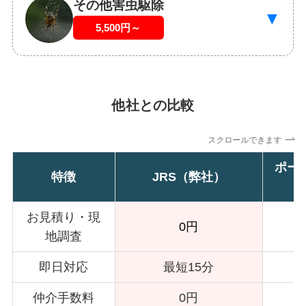
その他害虫駆除
▼
5,500円～
他社との比較
スクロールできます
ポー
特徴
JRS（弊社）
お見積り・現
0円
地調査
即日対応
最短15分
仲介手数料
0円