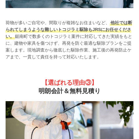
荷物が多いご自宅や、間取りが複雑なお住まいなど、
他社では断
られてしまうような難しいトコジラミ駆除もJRSにお任せくださ
い。
鋸南町で数多くのトコジラミ案件に対応してきた実績をもと
に、建物や家具を傷つけず、再発を防ぐ最適な駆除プランをご提
案します。現地調査から徹底した駆除作業、施工後の再発防止ケ
アまで、一貫して責任を持って対応いたします。
【選ばれる理由③
】
明朗会計＆無料見積り