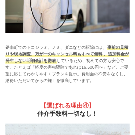
鋸南町でのトコジラミ、ノミ、ダニなどの駆除には、
事前の見積
りや現地調査、万が一のキャンセル料もすべて無料 。追加料金が
発生しない明朗会計を徹底
しているため、初めての方も安心で
す。たとえば「軽度の害虫駆除であれば16,500円〜」など、ご要
望に応じてわかりやすくプランを提示。費用面の不安をなくし、
納得いただいてからの施工を徹底しています。
【選ばれる理由
④】
仲介手数料一切なし！