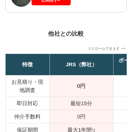
5,500円～
他社との比較
スクロールできます
ポー
特徴
JRS（弊社）
お見積り・現
0円
地調査
即日対応
最短15分
仲介手数料
0円
保証期間
最大1年間
*1