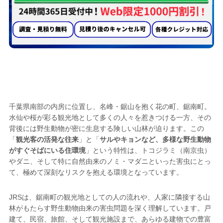
トコジラミ駆除業者として
鋸南町で選ばれる
5つの理由
千葉県南部の内房に位置し、名峰・鋸山を抱く花の町、鋸南町。
水仙や桜が彩る観光地として多くの人々を惹きつける一方、その
背後には野生動物が密に生息する険しい山林が迫ります。この
「
観光客の活発な往来
」と「
サルやキョンなど、多様な野生動物
がすぐそばにいる住環境
」という特性は、トコジラミ（南京虫）
やダニ、そして特に自然由来のノミ・マダニといった害虫にとっ
て、極めて深刻なリスクを抱える環境となっています。
JRSは、鋸南町の観光地としての人の流れや、人家に隣接する山
林がもたらす野生動物由来の害虫問題を深く理解しています。戸
建て、民宿、旅館、そして観光施設まで、あらゆる建物での豊富