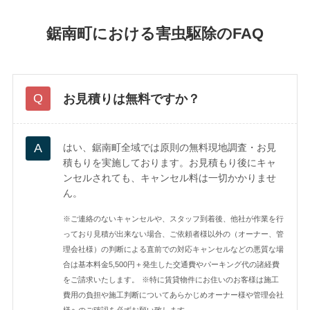
鋸南町における害虫駆除のFAQ
お見積りは無料ですか？
はい、鋸南町全域では原則の無料現地調査・お見
積もりを実施しております。お見積もり後にキャ
ンセルされても、キャンセル料は一切かかりませ
ん。
※ご連絡のないキャンセルや、スタッフ到着後、他社が作業を行
っており見積が出来ない場合、ご依頼者様以外の（オーナー、管
理会社様）の判断による直前での対応キャンセルなどの悪質な場
合は基本料金5,500円＋発生した交通費やパーキング代の諸経費
をご請求いたします。
※特に賃貸物件にお住いのお客様は施工
費用の負担や施工判断についてあらかじめオーナー様や管理会社
様へのご確認を必ずお願い致します。