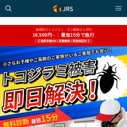
鋸南町のトコジラミ・ダニ駆除ならJRS
16,500円
|
最短15分で急行
〜
【 深夜早朝OK / 見積無料 / 再発保証付 】