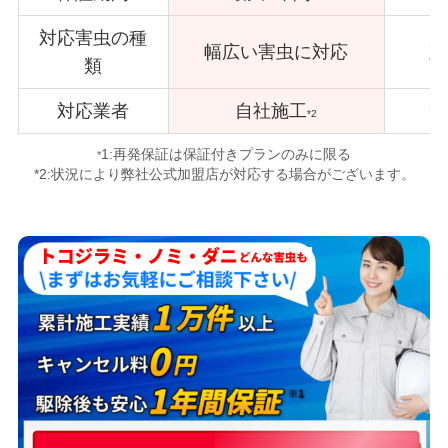
対応害虫の種
幅広い害虫に対応
対
類
対応業者
自社施工
サ
*2
1:再発保証は保証付きプランのみに限る
*
*2:状況により弊社公式加盟店が対応する場合がございます。