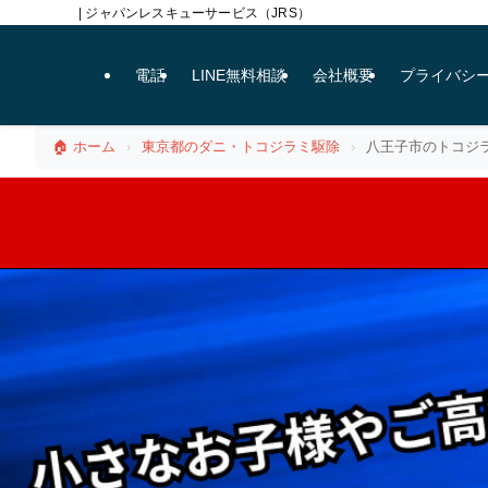
| ジャパンレスキューサービス（JRS）
電話
LINE無料相談
会社概要
プライバシ
🏠 ホーム
›
東京都のダニ・トコジラミ駆除
›
八王子市のトコジラ