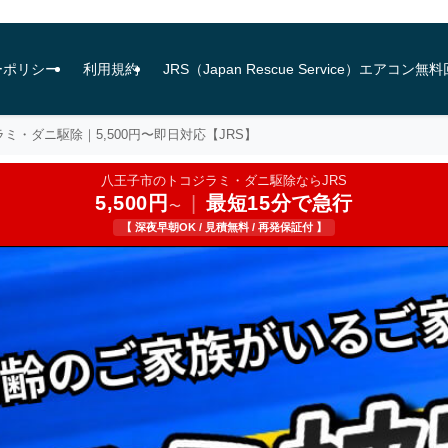
ーポリシー
利用規約
JRS（Japan Rescue Service）エアコ
ミ・ダニ駆除｜5,500円〜即日対応【JRS】
八王子市のトコジラミ・ダニ駆除ならJRS
5,500円
|
最短15分で急行
〜
【 深夜早朝OK / 見積無料 / 再発保証付 】