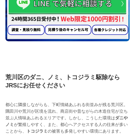
トコジラミ駆除業者として
荒川区で選ばれる
5つの理由
荒川区のダニ、ノミ、トコジラミ駆除なら
JRSにお任せください
都心に隣接しながらも、下町情緒あふれる街並みが残る荒川区。
隅田川や荒川が区境を流れ、商店街や昔ながらの木造住宅が立ち
並ぶ人情味あふれるエリアです。しかし、こうした環境は
ダニや
ノミ
が繁殖しやすく、また、都心へアクセスする人の往来が多い
ことから、
トコジラミ
の被害も多発しやすい環境にあります。