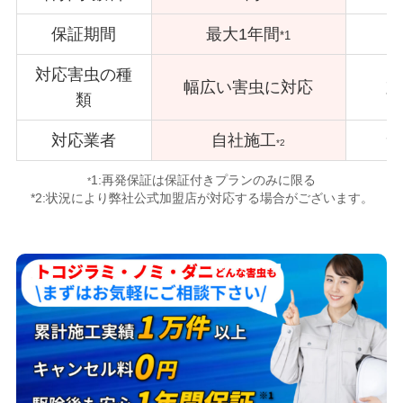
保証期間
最大1年間
*1
対応害虫の種
幅広い害虫に対応
対
類
対応業者
自社施工
サ
*2
1:再発保証は保証付きプランのみに限る
*
*2:状況により弊社公式加盟店が対応する場合がございます。