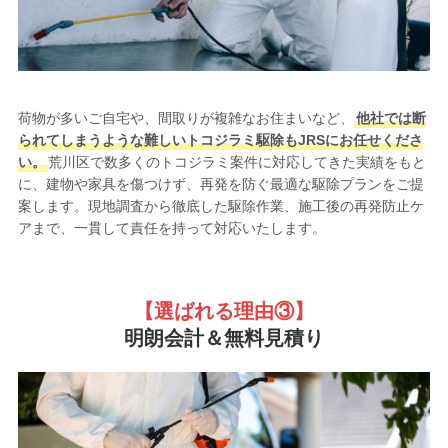
荷物が多いご自宅や、間取りが複雑なお住まいなど、
他社では断
られてしまうような難しいトコジラミ駆除もJRSにお任せくださ
い。
荒川区で数多くのトコジラミ案件に対応してきた実績をもと
に、建物や家具を傷つけず、再発を防ぐ最適な駆除プランをご提
案します。現地調査から徹底した駆除作業、施工後の再発防止ケ
アまで、一貫して責任を持って対応いたします。
【選ばれる理由③
】
明朗会計＆無料見積り