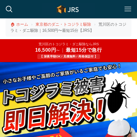
🏠 ホーム
›
東京都のダニ・トコジラミ駆除
›
荒川区のトコジ
ラミ・ダニ駆除｜16,500円〜最短15分【JRS】
荒川区のトコジラミ・ダニ駆除ならJRS
16,500円
|
最短15分で急行
〜
【 深夜早朝OK / 見積無料 / 再発保証付 】