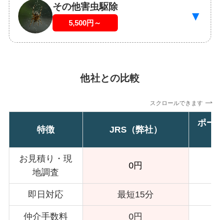
その他害虫駆除
▼
5,500円～
他社との比較
スクロールできます
ポー
特徴
JRS（弊社）
お見積り・現
0円
地調査
即日対応
最短15分
仲介手数料
0円