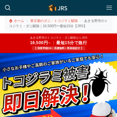
🏠 ホーム
›
東京都のダニ・トコジラミ駆除
›
あきる野市のト
コジラミ・ダニ駆除｜16,500円〜最短15分【JRS】
あきる野市のトコジラミ・ダニ駆除ならJRS
16,500円
|
最短15分で急行
〜
【 深夜早朝OK / 見積無料 / 再発保証付 】