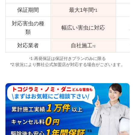
保証期間
最大1年間
*1
対応害虫の種
幅広い害虫に対応
対
類
対応業者
自社施工
サ
*2
1:再発保証は保証付きプランのみに限る
*
*2:状況により弊社公式加盟店が対応する場合がございます。