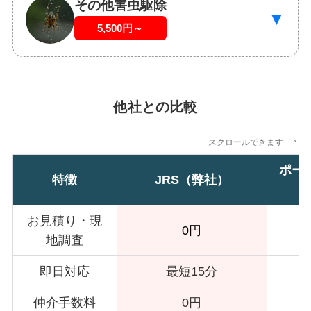
その他害虫駆除
▼
5,500円～
他社との比較
スクロールできます
ポー
特徴
JRS（弊社）
お見積り・現
0円
地調査
即日対応
最短15分
仲介手数料
0円