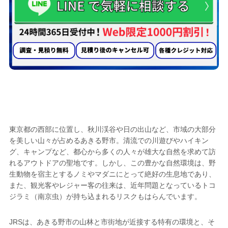
トコジラミ駆除業者として
あきる野市で選ばれる
5つの理由
東京都の西部に位置し、秋川渓谷や日の出山など、市域の大部分
を美しい山々が占めるあきる野市。清流での川遊びやハイキン
グ、キャンプなど、都心から多くの人々が雄大な自然を求めて訪
れるアウトドアの聖地です。しかし、この豊かな自然環境は、野
生動物を宿主とするノミやマダニにとって絶好の生息地であり、
また、観光客やレジャー客の往来は、近年問題となっているトコ
ジラミ（南京虫）が持ち込まれるリスクもはらんでいます。
JRSは、あきる野市の山林と市街地が近接する特有の環境と、そ