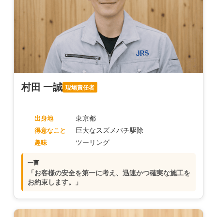
村田 一誠
現場責任者
東京都
出身地
巨大なスズメバチ駆除
得意なこと
ツーリング
趣味
一言
「お客様の安全を第一に考え、迅速かつ確実な施工を
お約束します。」