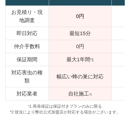
お見積り・現
0円
地調査
即日対応
最短15分
仲介手数料
0円
保証期間
最大1年間
*1
対応害虫の種
幅広い蜂の巣に対応
対
類
対応業者
自社施工
サ
*2
1:再発保証は保証付きプランのみに限る
*
*2:状況により弊社公式加盟店が対応する場合がございます。