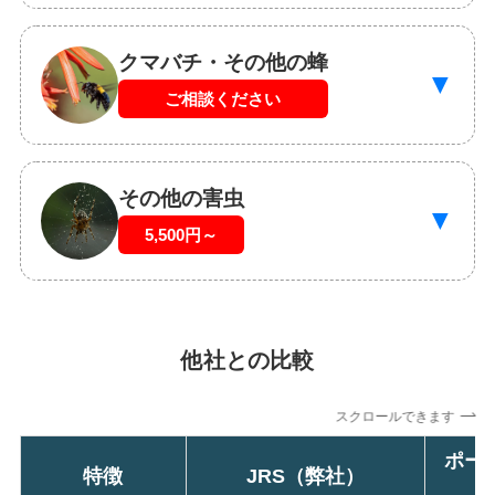
クマバチ・その他の蜂
▼
ご相談ください
その他の害虫
▼
5,500円～
他社との比較
スクロールできます
ポー
特徴
JRS（弊社）