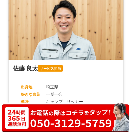
佐藤 良太
サービス担当
埼玉県
出身地
一期一会
好きな言葉
キャンプ、サッカー
趣味
一言
「笑顔と丁寧な説明を心がけています。初めての方も
お気軽にご相談ください！」