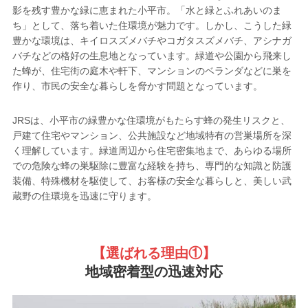
影を残す豊かな緑に恵まれた小平市。「水と緑とふれあいのま
ち」として、落ち着いた住環境が魅力です。しかし、こうした緑
豊かな環境は、キイロスズメバチやコガタスズメバチ、アシナガ
バチなどの格好の生息地となっています。緑道や公園から飛来し
た蜂が、住宅街の庭木や軒下、マンションのベランダなどに巣を
作り、市民の安全な暮らしを脅かす問題となっています。
JRSは、小平市の緑豊かな住環境がもたらす蜂の発生リスクと、
戸建て住宅やマンション、公共施設など地域特有の営巣場所を深
く理解しています。緑道周辺から住宅密集地まで、あらゆる場所
での危険な蜂の巣駆除に豊富な経験を持ち、専門的な知識と防護
装備、特殊機材を駆使して、お客様の安全な暮らしと、美しい武
蔵野の住環境を迅速に守ります。
【選ばれる理由①
】
地域密着型の迅速対応