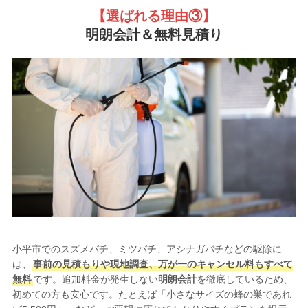
【選ばれる理由③
】
明朗会計＆無料見積り
小平市でのスズメバチ、ミツバチ、アシナガバチなどの駆除に
は、
事前の見積もりや現地調査、万が一のキャンセル料もすべて
無料
です。追加料金が発生しない
明朗会計
を徹底しているため、
初めての方も安心です。たとえば「小さなサイズの蜂の巣であれ