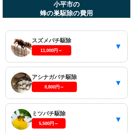
小平市の
蜂の巣駆除の費用
スズメバチ駆除
▼
11,000円～
アシナガバチ駆除
▼
8,800円～
ミツバチ駆除
▼
5,500円～