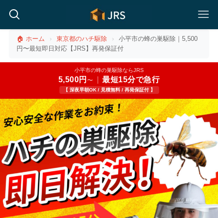
🏠 ホーム
›
東京都のハチ駆除
›
小平市の蜂の巣駆除｜5,500
円〜最短即日対応【JRS】再発保証付
小平市の蜂の巣駆除ならJRS
5,500円
|
最短15分で急行
〜
【 深夜早朝OK / 見積無料 / 再発保証付 】