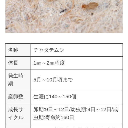
名称
チャタテムシ
体長
1㎜～2㎜程度
発生時
5月～10月頃まで
期
産卵数
生涯に140～150個
成長サ
卵期:9日～12日/幼虫期:9日～12日/成
イクル
虫期:寿命約160日