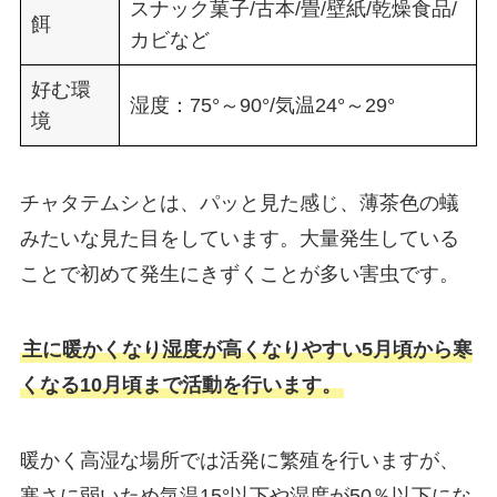
スナック菓子/古本/畳/壁紙/乾燥食品/
餌
カビなど
好む環
湿度：75°～90°/気温24°～29°
境
チャタテムシとは、パッと見た感じ、薄茶色の蟻
みたいな見た目をしています。大量発生している
ことで初めて発生にきずくことが多い害虫です。
主に暖かくなり湿度が高くなりやすい5月頃から寒
くなる10月頃まで活動を行います。
暖かく高湿な場所では活発に繁殖を行いますが、
寒さに弱いため気温15°以下や湿度が50％以下にな