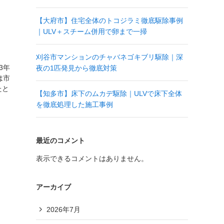
【大府市】住宅全体のトコジラミ徹底駆除事例
｜ULV＋スチーム併用で卵まで一掃
刈谷市マンションのチャバネゴキブリ駆除｜深
3年
夜の1匹発見から徹底対策
は市
たと
【知多市】床下のムカデ駆除｜ULVで床下全体
を徹底処理した施工事例
最近のコメント
表示できるコメントはありません。
アーカイブ
2026年7月