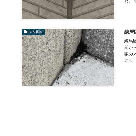
た。 
練馬
アリ駆除
練馬
前か
販の
ころ、