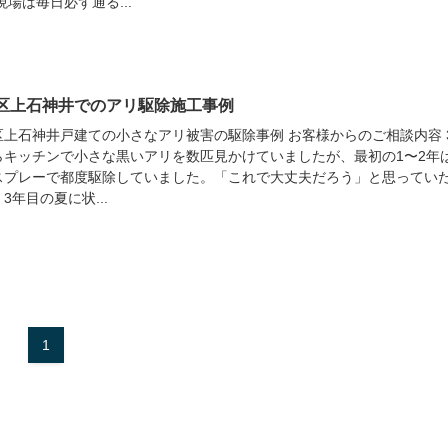
現場は毎日必ず通る...
区上石神井でのアリ駆除施工事例
区上石神井戸建ての小さなアリ被害の駆除事例 お客様からのご相談内容 
らキッチンで小さな黒いアリを数匹見かけていましたが、最初の1〜2年
スプレーで都度駆除していました。「これで大丈夫だろう」と思ってい
3年目の夏に状...
1