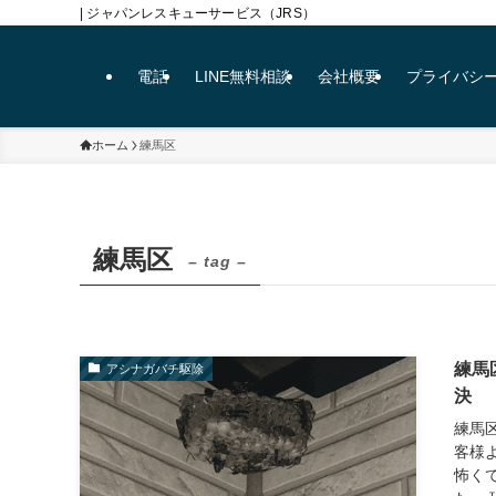
| ジャパンレスキューサービス（JRS）
電話
LINE無料相談
会社概要
プライバシ
ホーム
練馬区
練馬区
– tag –
練馬
アシナガバチ駆除
決
練馬
客様
怖く