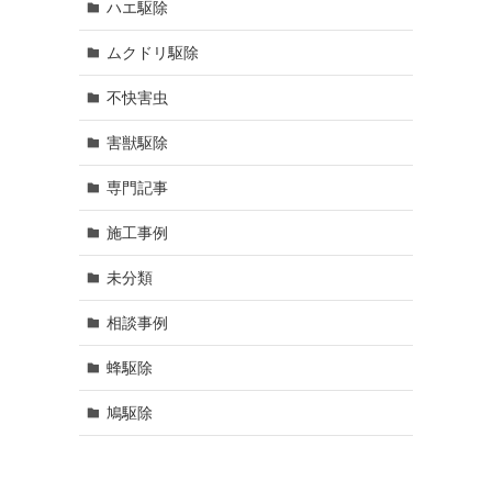
ハエ駆除
ムクドリ駆除
不快害虫
害獣駆除
専門記事
施工事例
未分類
相談事例
蜂駆除
鳩駆除