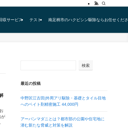
ン無料回収サービス
テスト
南足柄市のハクビシン駆除ならお任せくだ
検索
最近の投稿
解
中野区江古田|外周アリ駆除・基礎とタイル目地
へのベイト剤精密施工 44,000円
お
族が
アーバンマダニとは？都市部の公園や住宅地に
し
潜む新たな脅威と対策を解説