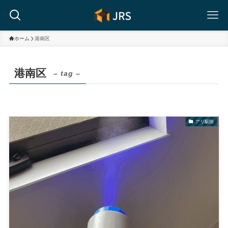
ホーム
港南区
港南区
– tag –
アリ駆除