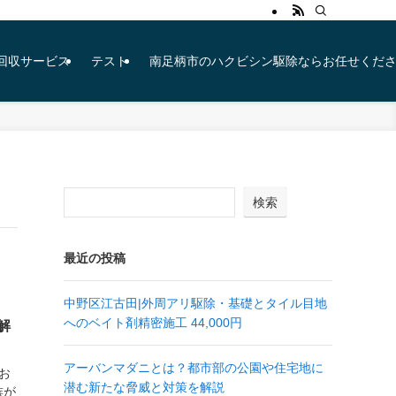
ン無料回収サービス
テスト
南足柄市のハクビシン駆除ならお任せくだ
検索
最近の投稿
中野区江古田|外周アリ駆除・基礎とタイル目地
へのベイト剤精密施工 44,000円
解
アーバンマダニとは？都市部の公園や住宅地に
お
潜む新たな脅威と対策を解説
族が