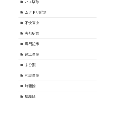
ハエ駆除
ムクドリ駆除
不快害虫
害獣駆除
専門記事
施工事例
未分類
相談事例
蜂駆除
鳩駆除