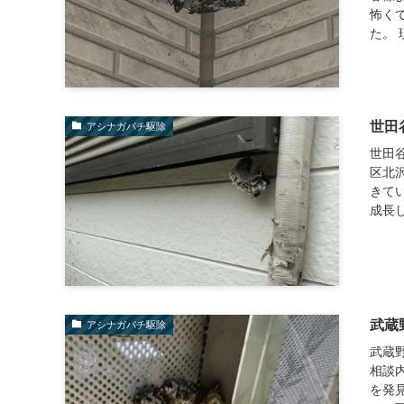
怖く
た。 
世田
アシナガバチ駆除
世田
区北
きて
成長し
武蔵
アシナガバチ駆除
武蔵
相談内
を発