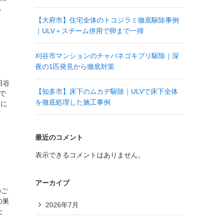
し
【大府市】住宅全体のトコジラミ徹底駆除事例
｜ULV＋スチーム併用で卵まで一掃
刈谷市マンションのチャバネゴキブリ駆除｜深
夜の1匹発見から徹底対策
田谷
【知多市】床下のムカデ駆除｜ULVで床下全体
で
を徹底処理した施工事例
どに
最近のコメント
表示できるコメントはありません。
アーカイブ
のご
の巣
2026年7月
た