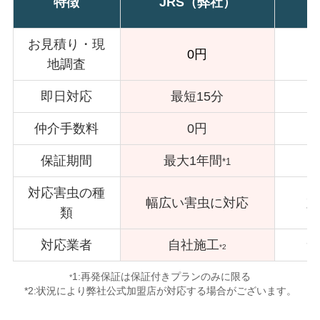
特徴
JRS（弊社）
お見積り・現
0円
地調査
即日対応
最短15分
仲介手数料
0円
保証期間
最大1年間
*1
対応害虫の種
幅広い害虫に対応
対
類
対応業者
自社施工
サ
*2
1:再発保証は保証付きプランのみに限る
*
*2:状況により弊社公式加盟店が対応する場合がございます。