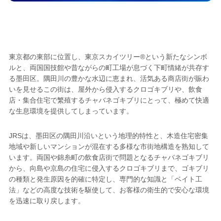
ゴキブリ駆除業者として
墨田区選ばれる
5つの理由
東京都の東部に位置し、東京スカイツリー®という新たなシンボ
ルと、両国国技館や昔ながらの町工場が息づく下町情緒が共存す
る墨田区。隅田川の豊かな水辺に恵まれ、活気ある商店街が賑わ
いを見せるこの街は、屋外から侵入するクロゴキブリや、飲食
店・集合住宅で繁殖するチャバネゴキブリにとって、極めて快適
な生息環境を提供してしまっています。
JRSは、墨田区の隅田川沿いという地理的特性と、木造住宅密集
地域や新しいマンションが混在する多様な市街地構造を熟知して
います。両国や錦糸町の飲食店街で問題となるチャバネゴキブリ
から、向島や京島の住宅に侵入するクロゴキブリまで、ゴキブリ
の種類と発生原因を的確に特定し、専門的な知識と「ベイト工
法」などの高度な技術を駆使して、お客様の衛生的で安心な環境
を迅速に取り戻します。