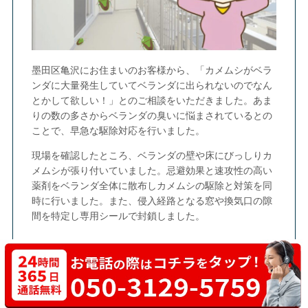
墨田区亀沢にお住まいのお客様から、「カメムシがベラ
ンダに大量発生していてベランダに出られないのでなん
とかして欲しい！」とのご相談をいただきました。あま
りの数の多さからベランダの臭いに悩まされているとの
ことで、早急な駆除対応を行いました。
現場を確認したところ、ベランダの壁や床にびっしりカ
メムシが張り付いていました。忌避効果と速攻性の高い
薬剤をベランダ全体に散布しカメムシの駆除と対策を同
時に行いました。また、侵入経路となる窓や換気口の隙
間を特定し専用シールで封鎖しました。
墨田区横川でのゴキブリ駆除事例