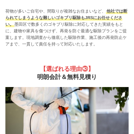
荷物が多いご自宅や、間取りが複雑なお住まいなど、
他社では断
られてしまうような難しいゴキブリ駆除もJRSにお任せくださ
い。
墨田区で数多くのゴキブリ駆除に対応してきた実績をもと
に、建物や家具を傷つけず、再発を防ぐ最適な駆除プランをご提
案します。現地調査から徹底した駆除作業、施工後の再発防止ケ
アまで、一貫して責任を持って対応いたします。
【選ばれる理由③
】
明朗会計＆無料見積り