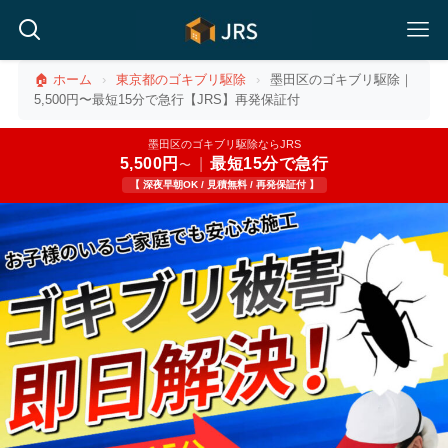
🏠 ホーム
›
東京都のゴキブリ駆除
›
墨田区のゴキブリ駆除｜
5,500円〜最短15分で急行【JRS】再発保証付
墨田区のゴキブリ駆除ならJRS
5,500円
|
最短15分で急行
〜
【 深夜早朝OK / 見積無料 / 再発保証付 】