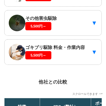
その他害虫駆除
▼
5,500円～
ゴキブリ駆除 料金・作業内容
▼
5,500円～
他社との比較
スクロールできます
ポー