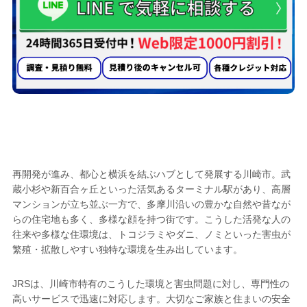
トコジラミ駆除業者として
川崎市で選ばれる
5つの理由
再開発が進み、都心と横浜を結ぶハブとして発展する川崎市。武
蔵小杉や新百合ヶ丘といった活気あるターミナル駅があり、高層
マンションが立ち並ぶ一方で、多摩川沿いの豊かな自然や昔なが
らの住宅地も多く、多様な顔を持つ街です。こうした活発な人の
往来や多様な住環境は、トコジラミやダニ、ノミといった害虫が
繁殖・拡散しやすい独特な環境を生み出しています。
JRSは、川崎市特有のこうした環境と害虫問題に対し、専門性の
高いサービスで迅速に対応します。大切なご家族と住まいの安全