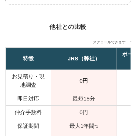
他社との比較
スクロールできます
ポー
特徴
JRS（弊社）
お見積り・現
0円
地調査
即日対応
最短15分
仲介手数料
0円
保証期間
最大1年間
*1