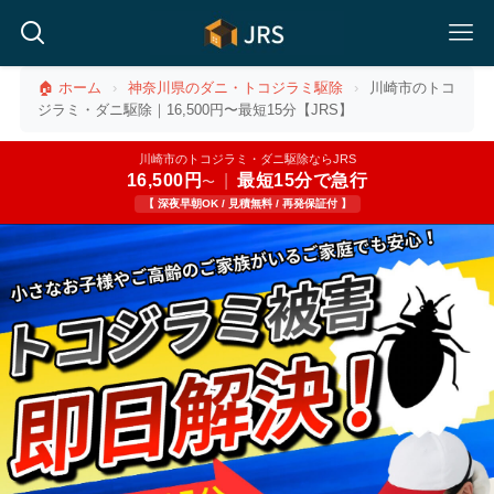
🏠 ホーム
›
神奈川県のダニ・トコジラミ駆除
›
川崎市のトコ
ジラミ・ダニ駆除｜16,500円〜最短15分【JRS】
川崎市のトコジラミ・ダニ駆除ならJRS
16,500円
|
最短15分で急行
〜
【 深夜早朝OK / 見積無料 / 再発保証付 】