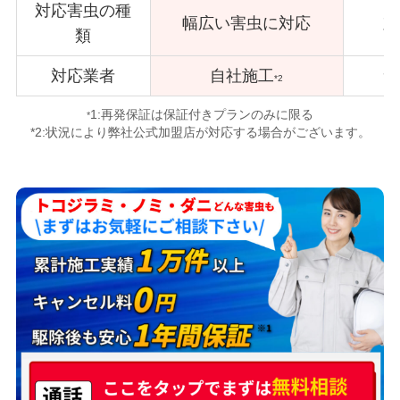
対応害虫の種
幅広い害虫に対応
対
類
対応業者
自社施工
サ
*2
1:再発保証は保証付きプランのみに限る
*
*2:状況により弊社公式加盟店が対応する場合がございます。