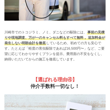
川崎市でのトコジラミ、ノミ、ダニなどの駆除には、
事前の見積
りや現地調査、万が一のキャンセル料もすべて無料 。追加料金が
発生しない明朗会計を徹底
しているため、初めての方も安心で
す。たとえば「軽度の害虫駆除であれば16,500円〜」など、ご要
望に応じてわかりやすくプランを提示。費用面の不安をなくし、
納得いただいてからの施工を徹底しています。
【選ばれる理由
④】
仲介手数料一切なし！