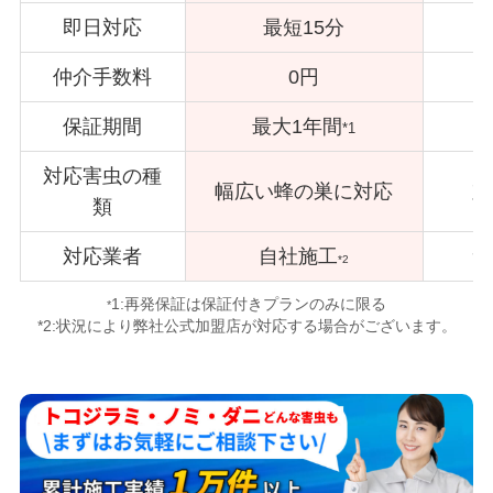
即日対応
最短15分
仲介手数料
0円
保証期間
最大1年間
*1
対応害虫の種
幅広い蜂の巣に対応
対
類
対応業者
自社施工
サ
*2
1:再発保証は保証付きプランのみに限る
*
*2:状況により弊社公式加盟店が対応する場合がございます。