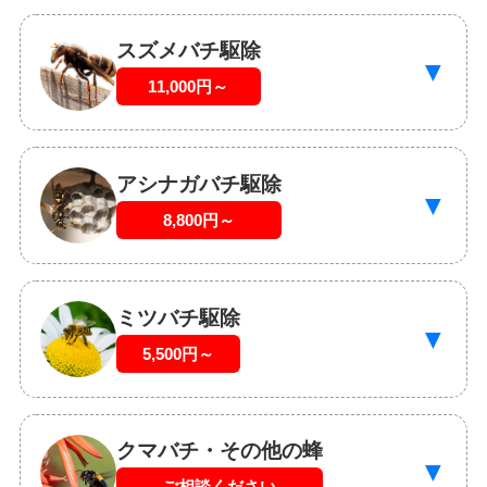
スズメバチ駆除
▼
11,000円～
アシナガバチ駆除
▼
8,800円～
ミツバチ駆除
▼
5,500円～
クマバチ・その他の蜂
▼
ご相談ください