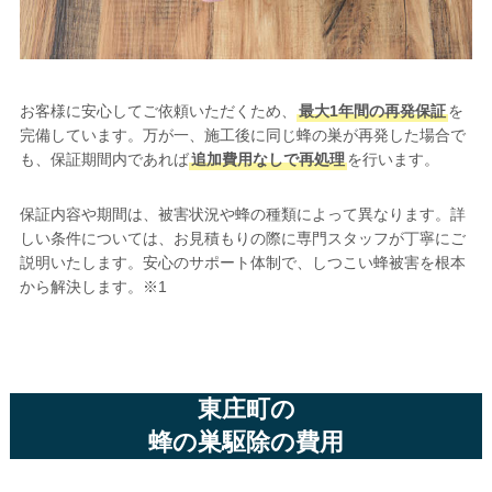
お客様に安心してご依頼いただくため、
最大1年間の再発保証
を
完備しています。万が一、施工後に同じ蜂の巣が再発した場合で
も、保証期間内であれば
追加費用なしで再処理
を行います。
保証内容や期間は、被害状況や蜂の種類によって異なります。詳
しい条件については、お見積もりの際に専門スタッフが丁寧にご
説明いたします。安心のサポート体制で、しつこい蜂被害を根本
から解決します。※1
東庄町の
蜂の巣駆除の費用