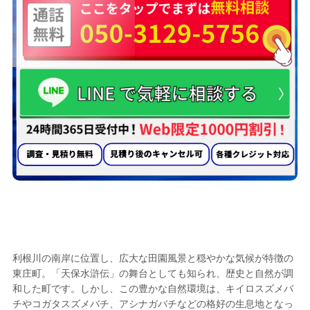
蜂の巣駆除業者として
東庄町で選ばれる
5つの理由
利根川の南岸に位置し、広大な田園風景と穏やかな気候が特徴の
東庄町。「天保水滸伝」の舞台としても知られ、歴史と自然が調
和した町です。しかし、この豊かな自然環境は、キイロスズメバ
チやコガタスズメバチ、アシナガバチなどの格好の生息地となっ