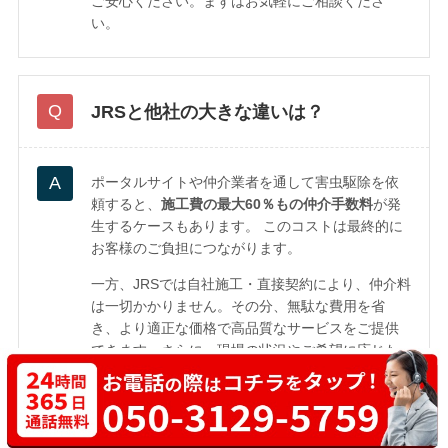
ご安心ください。まずはお気軽にご相談くださ
い。
JRSと他社の大きな違いは？
ポータルサイトや仲介業者を通して害虫駆除を依
頼すると、
施工費の最大60％もの仲介手数料
が発
生するケースもあります。 このコストは最終的に
お客様のご負担につながります。
一方、JRSでは自社施工・直接契約により、仲介料
は一切かかりません。その分、無駄な費用を省
き、より適正な価格で高品質なサービスをご提供
できます。さらに、現場の状況やご希望に応じた
柔軟な対応ができるのも、直接やり取りならでは
の強み。※2