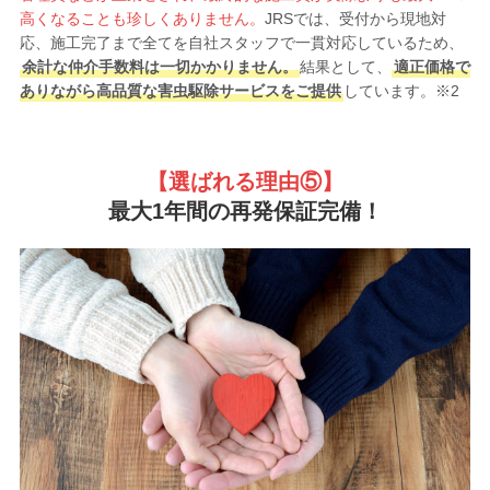
高くなることも珍しくありません。
JRSでは、受付から現地対
応、施工完了まで全てを自社スタッフで一貫対応しているため、
余計な仲介手数料は一切かかりません。
結果として、
適正価格で
ありながら高品質な害虫駆除サービスをご提供
しています。※2
【選ばれる理由
⑤】
最大1年間の再発保証完備！