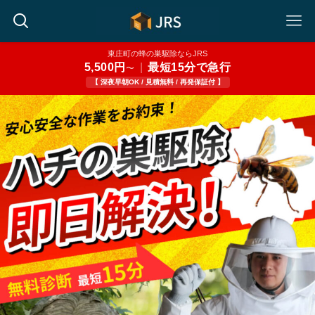
東庄町の蜂の巣駆除ならJRS
5,500円
|
最短15分で急行
〜
【 深夜早朝OK / 見積無料 / 再発保証付 】