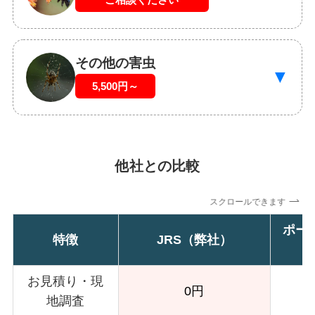
その他の害虫
▼
5,500円～
他社との比較
スクロールできます
ポー
特徴
JRS（弊社）
お見積り・現
0円
地調査