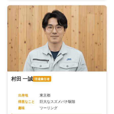
村田 一誠
現場責任者
東京都
出身地
巨大なスズメバチ駆除
得意なこと
ツーリング
趣味