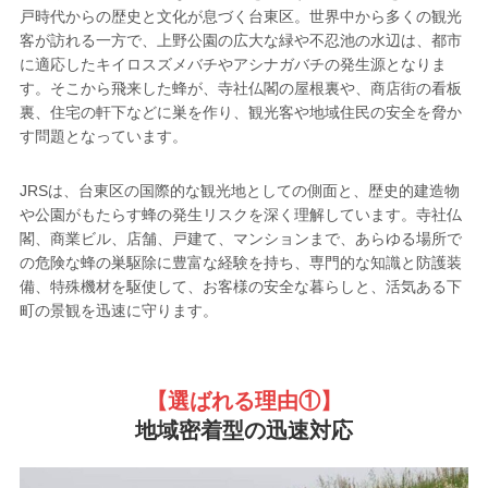
戸時代からの歴史と文化が息づく台東区。世界中から多くの観光
客が訪れる一方で、上野公園の広大な緑や不忍池の水辺は、都市
に適応したキイロスズメバチやアシナガバチの発生源となりま
す。そこから飛来した蜂が、寺社仏閣の屋根裏や、商店街の看板
裏、住宅の軒下などに巣を作り、観光客や地域住民の安全を脅か
す問題となっています。
JRSは、台東区の国際的な観光地としての側面と、歴史的建造物
や公園がもたらす蜂の発生リスクを深く理解しています。寺社仏
閣、商業ビル、店舗、戸建て、マンションまで、あらゆる場所で
の危険な蜂の巣駆除に豊富な経験を持ち、専門的な知識と防護装
備、特殊機材を駆使して、お客様の安全な暮らしと、活気ある下
町の景観を迅速に守ります。
【選ばれる理由①
】
地域密着型の迅速対応