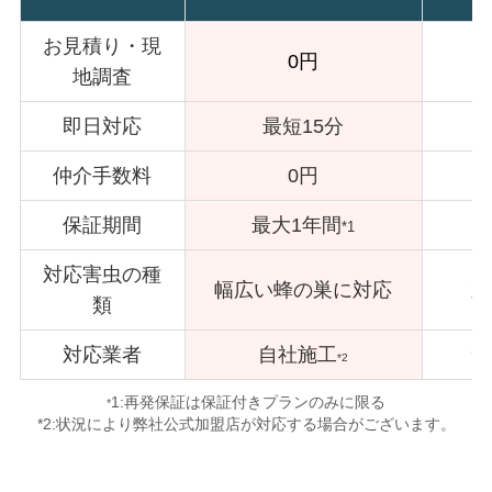
お見積り・現
0円
地調査
即日対応
最短15分
仲介手数料
0円
保証期間
最大1年間
*1
対応害虫の種
幅広い蜂の巣に対応
対
類
対応業者
自社施工
サ
*2
1:再発保証は保証付きプランのみに限る
*
*2:状況により弊社公式加盟店が対応する場合がございます。