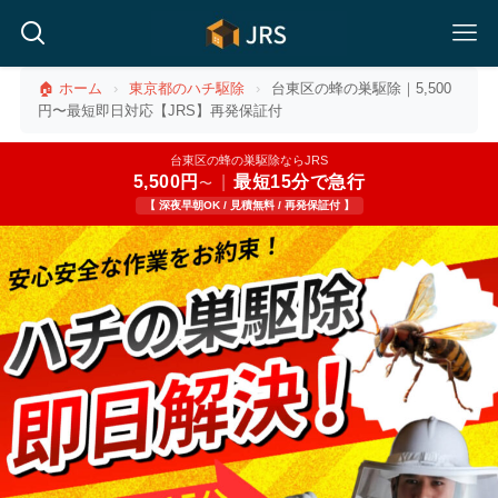
🏠 ホーム
›
東京都のハチ駆除
›
台東区の蜂の巣駆除｜5,500
円〜最短即日対応【JRS】再発保証付
台東区の蜂の巣駆除ならJRS
5,500円
|
最短15分で急行
〜
【 深夜早朝OK / 見積無料 / 再発保証付 】