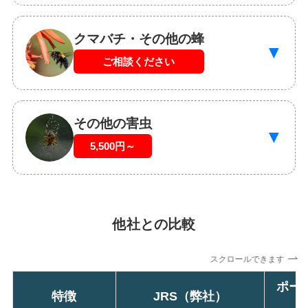
クマバチ・その他の蜂
▼
ご相談ください
その他の害虫
▼
5,500円～
他社との比較
スクロールできます
ポー
特徴
JRS（弊社）