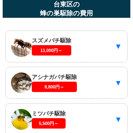
台東区の
蜂の巣駆除の費用
スズメバチ駆除
▼
11,000円～
アシナガバチ駆除
▼
8,800円～
ミツバチ駆除
▼
5,500円～