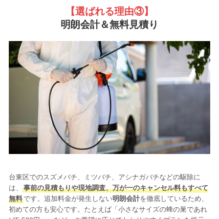
【選ばれる理由③
】
明朗会計＆無料見積り
台東区でのスズメバチ、ミツバチ、アシナガバチなどの駆除に
は、
事前の見積もりや現地調査、万が一のキャンセル料もすべて
無料
です。追加料金が発生しない
明朗会計
を徹底しているため、
初めての方も安心です。たとえば「小さなサイズの蜂の巣であれ