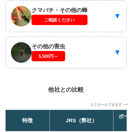
クマバチ・その他の蜂
▼
ご相談ください
その他の害虫
▼
5,500円～
他社との比較
スクロールできます
ポー
特徴
JRS（弊社）