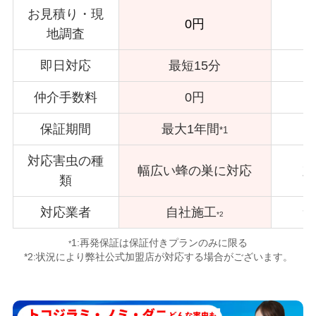
お見積り・現
0円
地調査
即日対応
最短15分
仲介手数料
0円
保証期間
最大1年間
*1
対応害虫の種
幅広い蜂の巣に対応
対
類
対応業者
自社施工
サ
*2
1:再発保証は保証付きプランのみに限る
*
*2:状況により弊社公式加盟店が対応する場合がございます。