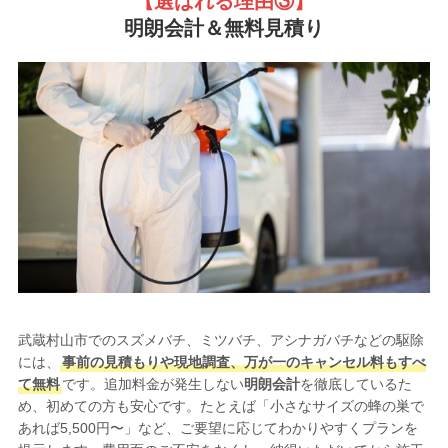
【選ばれる理由③
】
明朗会計＆無料見積り
武蔵村山市でのスズメバチ、ミツバチ、アシナガバチなどの駆除
には、
事前の見積もりや現地調査、万が一のキャンセル料もすべ
て無料
です。追加料金が発生しない
明朗会計
を徹底しているた
め、初めての方も安心です。たとえば「小さなサイズの蜂の巣で
あれば5,500円〜」など、ご要望に応じてわかりやすくプランを