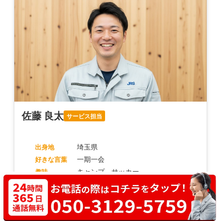
佐藤 良太
サービス担当
埼玉県
出身地
一期一会
好きな言葉
キャンプ、サッカー
趣味
一言
「笑顔と丁寧な説明を心がけています。初めての方も
お気軽にご相談ください！」