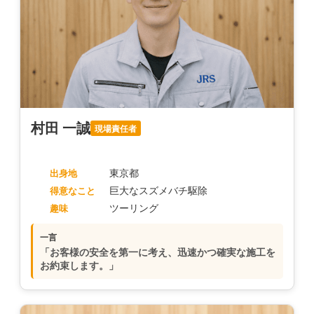
村田 一誠
現場責任者
東京都
出身地
巨大なスズメバチ駆除
得意なこと
ツーリング
趣味
一言
「お客様の安全を第一に考え、迅速かつ確実な施工を
お約束します。」