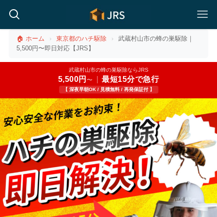
🏠 ホーム
›
東京都のハチ駆除
›
武蔵村山市の蜂の巣駆除｜
5,500円〜即日対応【JRS】
武蔵村山市の蜂の巣駆除ならJRS
5,500円
|
最短15分で急行
〜
【 深夜早朝OK / 見積無料 / 再発保証付 】