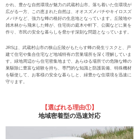
かれ、豊かな自然環境が魅力の武蔵村山市。落ち着いた住環境が
広がる一方、この恵まれた自然は、オオスズメバチやキイロスズ
メバチなど、強力な蜂の格好の生息地となっています。丘陵地や
雑木林から飛来した蜂が、住宅街の庭木や軒下、公園などに巣を
作り、市民の安全な暮らしを脅かす深刻な問題となっています。
JRSは、武蔵村山市の狭山丘陵がもたらす蜂の発生リスクと、戸
建て住宅や集合住宅など地域特有の営巣場所を深く理解していま
す。緑地周辺から住宅密集地まで、あらゆる場所での危険な蜂の
巣駆除に豊富な経験を持ち、専門的な知識と防護装備、特殊機材
を駆使して、お客様の安全な暮らしと、緑豊かな住環境を迅速に
守ります。
【選ばれる理由①
】
地域密着型の迅速対応