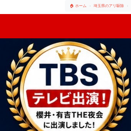
🏠 ホーム
›
埼玉県のアリ駆除
›