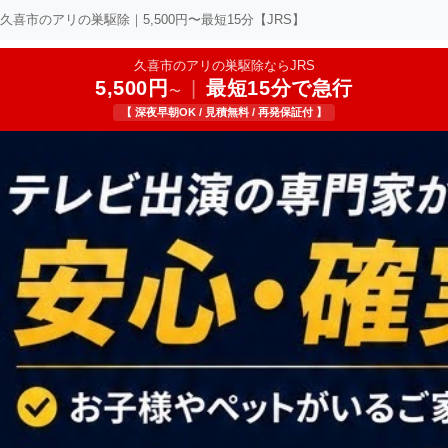
久喜市のアリの巣駆除｜5,500円〜最短15分【JRS】
久喜市のアリの巣駆除ならJRS
5,500円
|
最短15分で急行
〜
【 深夜早朝OK / 見積無料 / 再発保証付 】