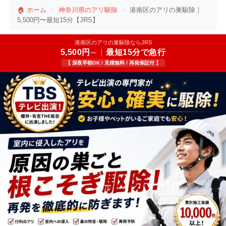
🏠 ホーム
›
神奈川県のアリ駆除
›
港南区のアリの巣駆除｜
5,500円〜最短15分【JRS】
港南区のアリの巣駆除ならJRS
5,500円
|
最短15分で急行
〜
【 深夜早朝OK / 見積無料 / 再発保証付 】