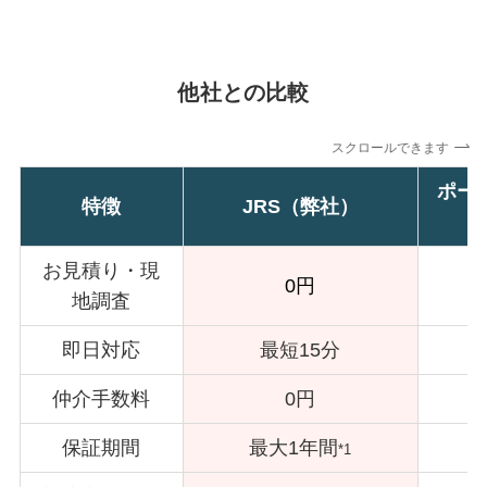
他社との比較
スクロールできます
ポー
特徴
JRS（弊社）
お見積り・現
0円
地調査
即日対応
最短15分
仲介手数料
0円
保証期間
最大1年間
*1