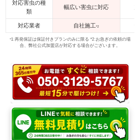
対応害虫の種
幅広い害虫に対応
対
類
対応業者
自社施工
サ
*2
1:再発保証は保証付きプランのみに限る *2:お急ぎの依頼の場
*
合、弊社公式加盟店が対応する場合がございます。