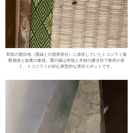
和室の畳目地（畳縁との境界部分）に潜伏していたトコジラミ複
数個体と血糞の集積。畳の縁は布地と木材の継ぎ目で狭所が多
く、トコジラミが好む典型的な潜伏スポットです。