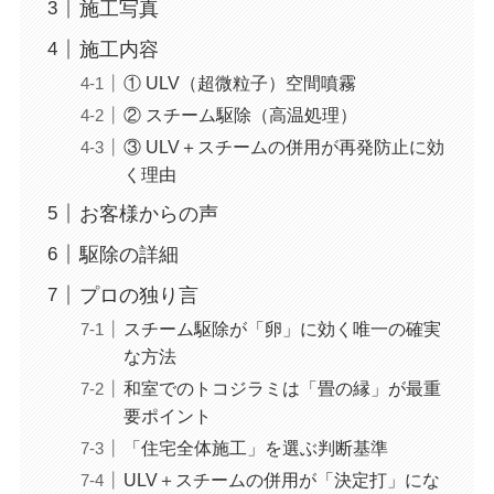
施工写真
施工内容
① ULV（超微粒子）空間噴霧
② スチーム駆除（高温処理）
③ ULV＋スチームの併用が再発防止に効
く理由
お客様からの声
駆除の詳細
プロの独り言
スチーム駆除が「卵」に効く唯一の確実
な方法
和室でのトコジラミは「畳の縁」が最重
要ポイント
「住宅全体施工」を選ぶ判断基準
ULV＋スチームの併用が「決定打」にな