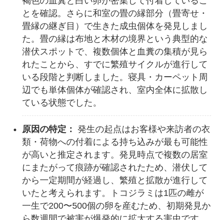
褐色の血糞と白い卵が密集して付着しているこ
とを確認。さらに和室の畳の縁部分（畳寄せ・
畳縁の継ぎ目）で生きた成虫個体を発見しまし
た。畳の縁は布地と木材の境界という典型的な
潜伏スポットで、複数個体と血糞の集積が見ら
れたことから、すでに繁殖サイクルが進行して
いる段階と判断しました。寝具・カーペット周
辺でも単体個体が確認され、室内全体に拡散し
ている状態でした。
原因の特定：
発生の起点はお客様や来訪者の衣
類・荷物への付着による持ち込みが最も可能性
が高いと推定されます。発見時点で複数の居室
にまたがって痕跡が確認されたため、潜伏して
から一定期間が経過し、繁殖と拡散が進行して
いたと考えられます。トコジラミは1匹の雌が
一生で200〜500個の卵を産むため、初期発見か
ら数週間で被害が爆発的に拡大する害虫です。