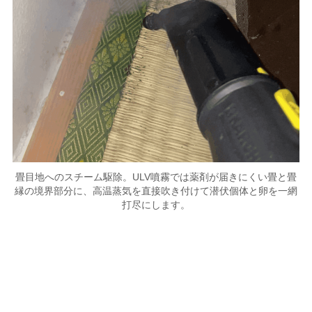
畳目地へのスチーム駆除。ULV噴霧では薬剤が届きにくい畳と畳
縁の境界部分に、高温蒸気を直接吹き付けて潜伏個体と卵を一網
打尽にします。