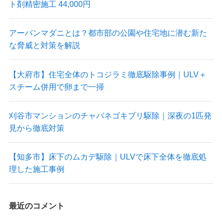
ト剤精密施工 44,000円
アーバンマダニとは？都市部の公園や住宅地に潜む新た
な脅威と対策を解説
【大府市】住宅全体のトコジラミ徹底駆除事例｜ULV＋
スチーム併用で卵まで一掃
刈谷市マンションのチャバネゴキブリ駆除｜深夜の1匹発
見から徹底対策
【知多市】床下のムカデ駆除｜ULVで床下全体を徹底処
理した施工事例
最近のコメント