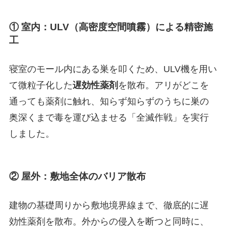
① 室内：ULV（高密度空間噴霧）による精密施
工
寝室のモール内にある巣を叩くため、ULV機を用い
て微粒子化した
遅効性薬剤
を散布。アリがどこを
通っても薬剤に触れ、知らず知らずのうちに巣の
奥深くまで毒を運び込ませる「全滅作戦」を実行
しました。
② 屋外：敷地全体のバリア散布
建物の基礎周りから敷地境界線まで、徹底的に遅
効性薬剤を散布。外からの侵入を断つと同時に、